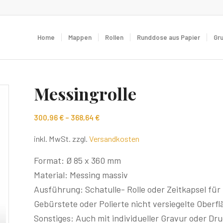
Home
Mappen
Rollen
Runddose aus Papier
Gr
Messingrolle
300,96
€
–
368,64
€
inkl. MwSt.
zzgl.
Versandkosten
Format: Ø 85 x 360 mm
Material: Messing massiv
Ausführung: Schatulle- Rolle oder Zeitkapsel f
Gebürstete oder Polierte nicht versiegelte Ober
Sonstiges: Auch mit individueller Gravur oder Dr