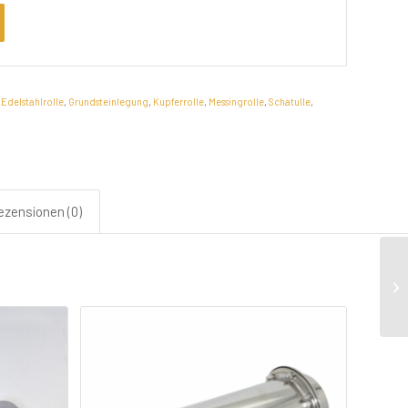
:
Edelstahlrolle
,
Grundsteinlegung
,
Kupferrolle
,
Messingrolle
,
Schatulle
,
ezensionen (0)