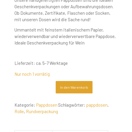
Unsere handgefertigten Pappdosen sind die idealen
Geschenkverpackungen oder Aufbewahrungsdosen.
Ob Dokumente, Zertifikate, Flaschen oder Socken,
mit unseren Dosen wird die Sache rund!
Ummantelt mit feinstem italienischem Papier,
wiederverwendbar und wiederverwertbare Pappdose,
Ideale Geschenkverpackung für Wein
Lieferzeit:
ca. 5-7 Werktage
Nur noch 1 vorrätig
In den Warenkorb
Kategorie:
Pappdosen
Schlagwörter:
pappdosen
,
Rolle
,
Rundverpackung