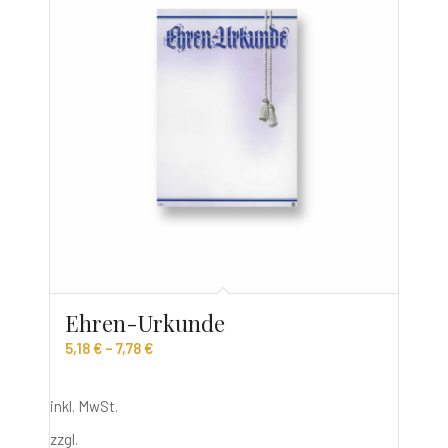
Ehren-Urkunde
5,18
€
–
7,78
€
inkl. MwSt.
zzgl.