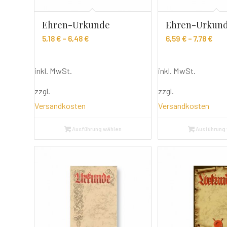
Ehren-Urkunde
Ehren-Urkun
5,18
€
–
6,48
€
6,59
€
–
7,78
€
inkl. MwSt.
inkl. MwSt.
zzgl.
zzgl.
Versandkosten
Versandkosten
Ausführung wählen
Ausführung