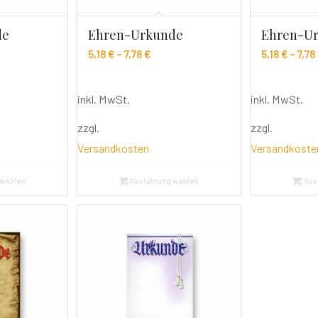
de
Ehren-Urkunde
Ehren-U
5,18
€
–
7,78
€
5,18
€
–
7,78
inkl. MwSt.
inkl. MwSt.
zzgl.
zzgl.
Versandkosten
Versandkoste
 wählen
Ausführung wählen
Aus