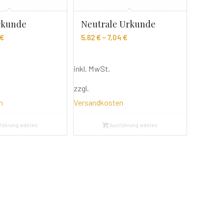
rkunde
Neutrale Urkunde
€
5,62
€
–
7,04
€
inkl. MwSt.
zzgl.
n
Versandkosten
führung wählen
Ausführung wählen