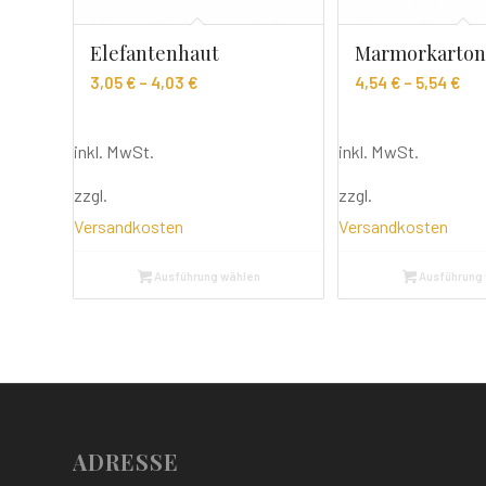
Elefantenhaut
Marmorkarto
3,05
€
–
4,03
€
4,54
€
–
5,54
€
inkl. MwSt.
inkl. MwSt.
zzgl.
zzgl.
Versandkosten
Versandkosten
Ausführung wählen
Ausführung
ADRESSE