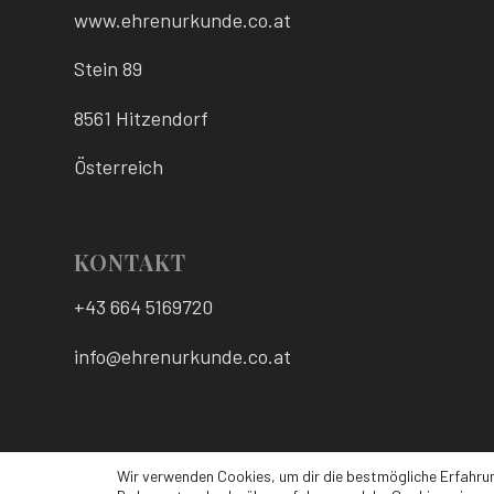
www.ehrenurkunde.co.at
Stein 89
8561 Hitzendorf
Österreich
KONTAKT
+43 664 5169720
info@ehrenurkunde.co.at
Wir verwenden Cookies, um dir die bestmögliche Erfahrun
© 2026 www.ehrenurkunde.co.at -
Enfold WordPress Theme by Kriesi