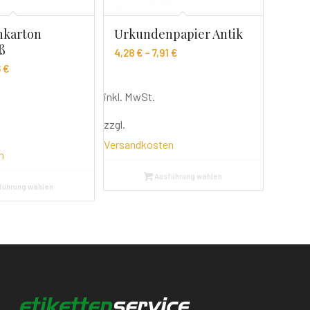
nkarton
Urkundenpapier Antik
ß
4,28
€
–
7,91
€
6
€
inkl. MwSt.
zzgl.
Versandkosten
n
Ausführung wählen
führung wählen