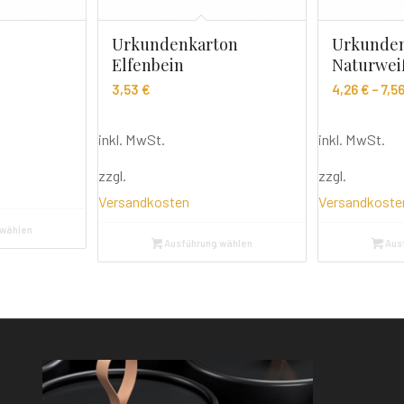
n
Urkundenkarton
Urkunde
Elfenbein
Naturwei
3,53
€
4,26
€
–
7,5
inkl. MwSt.
inkl. MwSt.
zzgl.
zzgl.
Versandkosten
Versandkoste
 wählen
Ausführung wählen
Aus