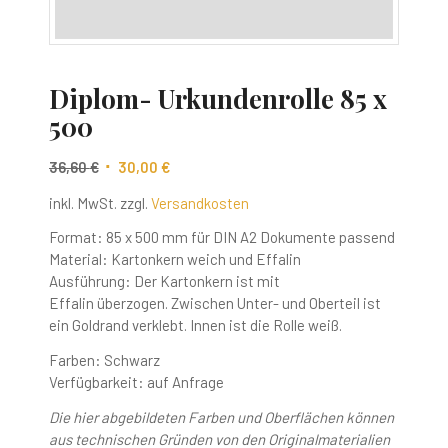
Diplom- Urkundenrolle 85 x
500
Ursprünglicher
Aktueller
36,60
€
30,00
€
Preis
Preis
inkl. MwSt.
zzgl.
Versandkosten
war:
ist:
36,60 €
30,00 €.
Format: 85 x 500 mm für DIN A2 Dokumente passend
Material: Kartonkern weich und Effalin
Ausführung: Der Kartonkern ist mit
Effalin überzogen. Zwischen Unter- und Oberteil ist
ein Goldrand verklebt. Innen ist die Rolle weiß.
Farben: Schwarz
Verfügbarkeit: auf Anfrage
Die hier abgebildeten Farben und Oberflächen können
aus technischen Gründen von den Originalmaterialien